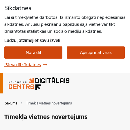
Pāriet uz lapas saturu
Sīkdatnes
Spied
lai meklētu
Enter
Lai šī tīmekļvietne darbotos, tā izmanto obligāti nepieciešamās
sīkdatnes. Ar Jūsu piekrišanu papildus šajā vietnē var tikt
izmantotas statistikas un sociālo mediju sīkdatnes.
Lūdzu, atzīmējiet savu izvēli:
Noraidīt
Apstiprināt visas
Pārvaldīt sīkdatnes
Sākums
Tīmekļa vietnes novērtējums
Tīmekļa vietnes novērtējums