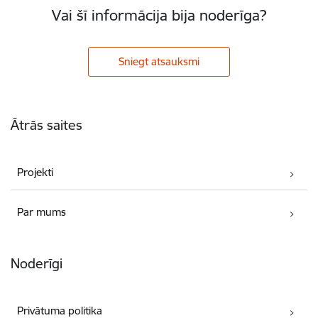
Vai šī informācija bija noderīga?
Sniegt atsauksmi
Kājene
Ātrās saites
Projekti
Par mums
Noderīgi
Privātuma politika