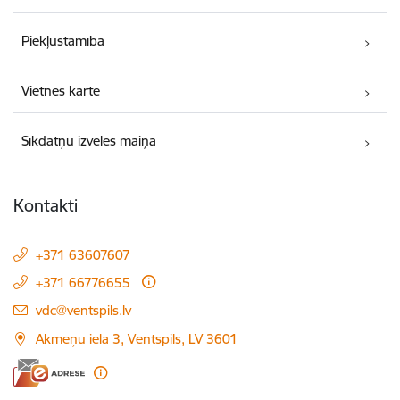
Piekļūstamība
Vietnes karte
Sīkdatņu izvēles maiņa
Kontakti
+371 63607607
+371 66776655
E-pasts:
vdc@ventspils.lv
Akmeņu iela 3, Ventspils, LV 3601