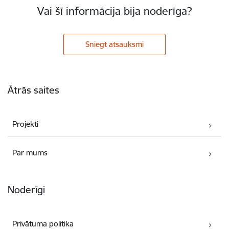
Vai šī informācija bija noderīga?
Sniegt atsauksmi
Kājene
Ātrās saites
Projekti
Par mums
Noderīgi
Privātuma politika