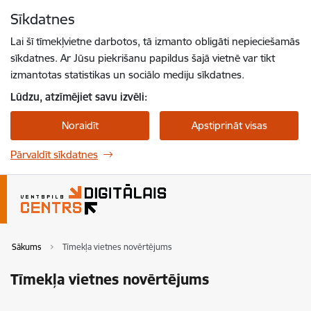
Pāriet uz lapas saturu
Sīkdatnes
Spied
lai meklētu
Enter
Lai šī tīmekļvietne darbotos, tā izmanto obligāti nepieciešamās
sīkdatnes. Ar Jūsu piekrišanu papildus šajā vietnē var tikt
izmantotas statistikas un sociālo mediju sīkdatnes.
Lūdzu, atzīmējiet savu izvēli:
Noraidīt
Apstiprināt visas
Pārvaldīt sīkdatnes
Sākums
Tīmekļa vietnes novērtējums
Tīmekļa vietnes novērtējums