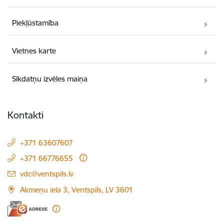
Piekļūstamība
Vietnes karte
Sīkdatņu izvēles maiņa
Kontakti
+371 63607607
+371 66776655
E-pasts:
vdc@ventspils.lv
Akmeņu iela 3, Ventspils, LV 3601