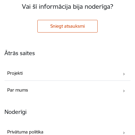
Vai šī informācija bija noderīga?
Sniegt atsauksmi
Kājene
Ātrās saites
Projekti
Par mums
Noderīgi
Privātuma politika