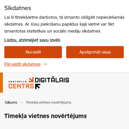
Pāriet uz lapas saturu
Sīkdatnes
Spied
lai meklētu
Enter
Lai šī tīmekļvietne darbotos, tā izmanto obligāti nepieciešamās
sīkdatnes. Ar Jūsu piekrišanu papildus šajā vietnē var tikt
izmantotas statistikas un sociālo mediju sīkdatnes.
Lūdzu, atzīmējiet savu izvēli:
Noraidīt
Apstiprināt visas
Pārvaldīt sīkdatnes
Sākums
Tīmekļa vietnes novērtējums
Tīmekļa vietnes novērtējums