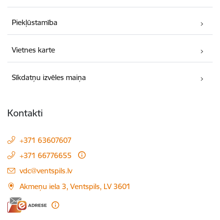
Piekļūstamība
Vietnes karte
Sīkdatņu izvēles maiņa
Kontakti
+371 63607607
+371 66776655
E-pasts:
vdc@ventspils.lv
Akmeņu iela 3, Ventspils, LV 3601