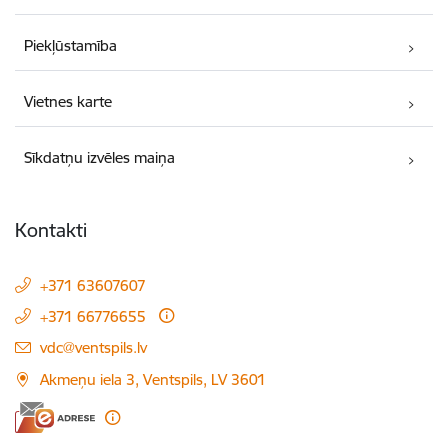
Piekļūstamība
Vietnes karte
Sīkdatņu izvēles maiņa
Kontakti
+371 63607607
+371 66776655
E-pasts:
vdc@ventspils.lv
Akmeņu iela 3, Ventspils, LV 3601