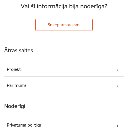
Vai šī informācija bija noderīga?
Sniegt atsauksmi
Kājene
Ātrās saites
Projekti
Par mums
Noderīgi
Privātuma politika