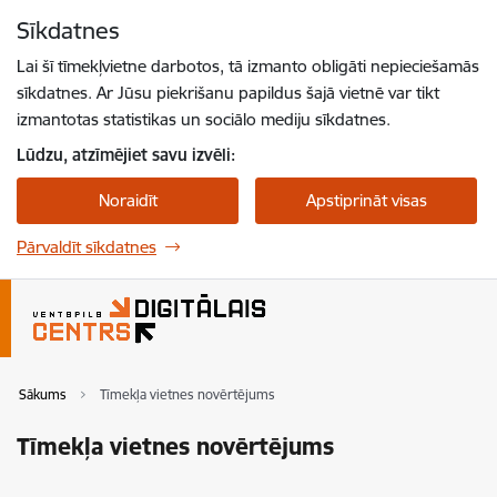
Pāriet uz lapas saturu
Sīkdatnes
Spied
lai meklētu
Enter
Lai šī tīmekļvietne darbotos, tā izmanto obligāti nepieciešamās
sīkdatnes. Ar Jūsu piekrišanu papildus šajā vietnē var tikt
izmantotas statistikas un sociālo mediju sīkdatnes.
Lūdzu, atzīmējiet savu izvēli:
Noraidīt
Apstiprināt visas
Pārvaldīt sīkdatnes
Sākums
Tīmekļa vietnes novērtējums
Tīmekļa vietnes novērtējums