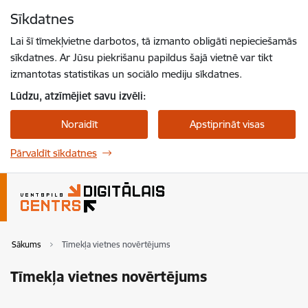
Pāriet uz lapas saturu
Sīkdatnes
Spied
lai meklētu
Enter
Lai šī tīmekļvietne darbotos, tā izmanto obligāti nepieciešamās
sīkdatnes. Ar Jūsu piekrišanu papildus šajā vietnē var tikt
izmantotas statistikas un sociālo mediju sīkdatnes.
Lūdzu, atzīmējiet savu izvēli:
Noraidīt
Apstiprināt visas
Pārvaldīt sīkdatnes
Sākums
Tīmekļa vietnes novērtējums
Tīmekļa vietnes novērtējums