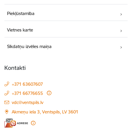
Piekļūstamība
Vietnes karte
Sīkdatņu izvēles maiņa
Kontakti
+371 63607607
+371 66776655
E-pasts:
vdc@ventspils.lv
Akmeņu iela 3, Ventspils, LV 3601