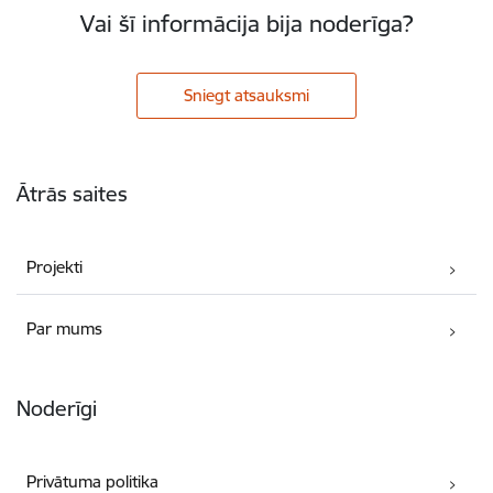
Vai šī informācija bija noderīga?
Sniegt atsauksmi
Kājene
Ātrās saites
Projekti
Par mums
Noderīgi
Privātuma politika