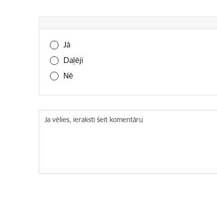
Vai šī informācija bija noderīga?
Jā
Daļēji
Nē
Ja vēlies, ieraksti šeit komentāru