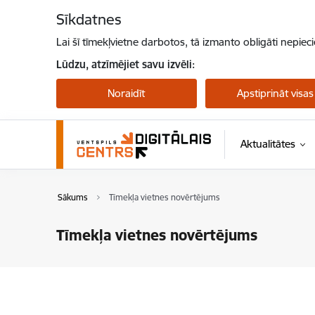
Pāriet uz lapas saturu
Sīkdatnes
Lai šī tīmekļvietne darbotos, tā izmanto obligāti nepiec
Lūdzu, atzīmējiet savu izvēli:
Noraidīt
Apstiprināt visas
Aktualitātes
Sākums
Tīmekļa vietnes novērtējums
Tīmekļa vietnes novērtējums