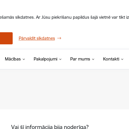
iešamās sīkdatnes. Ar Jūsu piekrišanu papildus šajā vietnē var tikt i
Pārvaldīt sīkdatnes
Mācības
Pakalpojumi
Par mums
Kontakti
Vai šī informācija bija noderīga?