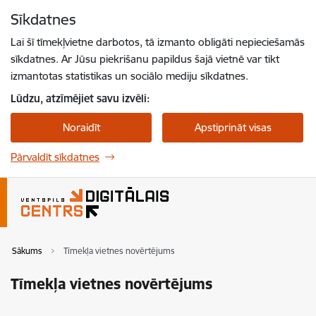
Pāriet uz lapas saturu
Sīkdatnes
Spied
lai meklētu
Enter
Lai šī tīmekļvietne darbotos, tā izmanto obligāti nepieciešamās
sīkdatnes. Ar Jūsu piekrišanu papildus šajā vietnē var tikt
izmantotas statistikas un sociālo mediju sīkdatnes.
Lūdzu, atzīmējiet savu izvēli:
Noraidīt
Apstiprināt visas
Pārvaldīt sīkdatnes
Sākums
Tīmekļa vietnes novērtējums
Tīmekļa vietnes novērtējums