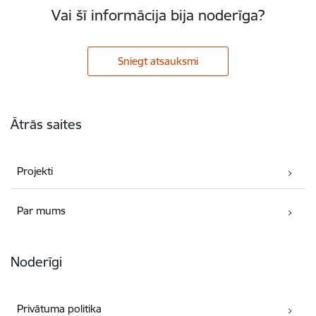
Vai šī informācija bija noderīga?
Sniegt atsauksmi
Kājene
Ātrās saites
Projekti
Par mums
Noderīgi
Privātuma politika