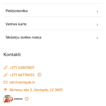
Piekļūstamība
Vietnes karte
Sīkdatņu izvēles maiņa
Kontakti
+371 63607607
+371 66776655
E-pasts:
vdc@ventspils.lv
Akmeņu iela 3, Ventspils, LV 3601