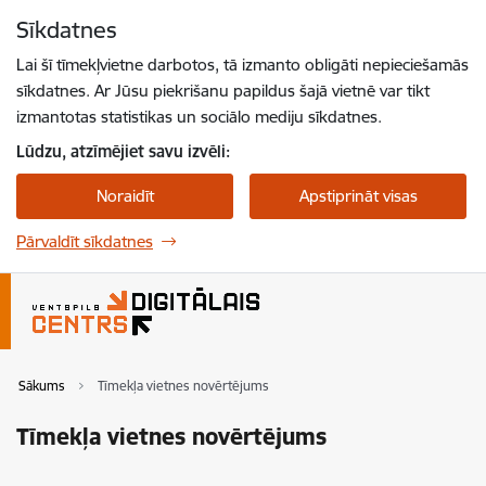
Pāriet uz lapas saturu
Sīkdatnes
Spied
lai meklētu
Enter
Lai šī tīmekļvietne darbotos, tā izmanto obligāti nepieciešamās
sīkdatnes. Ar Jūsu piekrišanu papildus šajā vietnē var tikt
izmantotas statistikas un sociālo mediju sīkdatnes.
Lūdzu, atzīmējiet savu izvēli:
Noraidīt
Apstiprināt visas
Pārvaldīt sīkdatnes
Sākums
Tīmekļa vietnes novērtējums
Tīmekļa vietnes novērtējums