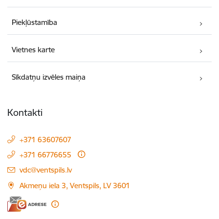
Piekļūstamība
Vietnes karte
Sīkdatņu izvēles maiņa
Kontakti
+371 63607607
+371 66776655
E-pasts:
vdc@ventspils.lv
Akmeņu iela 3, Ventspils, LV 3601