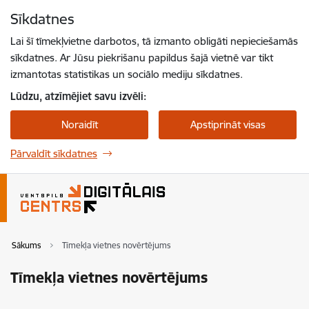
Pāriet uz lapas saturu
Sīkdatnes
Spied
lai meklētu
Enter
Lai šī tīmekļvietne darbotos, tā izmanto obligāti nepieciešamās
sīkdatnes. Ar Jūsu piekrišanu papildus šajā vietnē var tikt
izmantotas statistikas un sociālo mediju sīkdatnes.
Lūdzu, atzīmējiet savu izvēli:
Noraidīt
Apstiprināt visas
Pārvaldīt sīkdatnes
Sākums
Tīmekļa vietnes novērtējums
Tīmekļa vietnes novērtējums