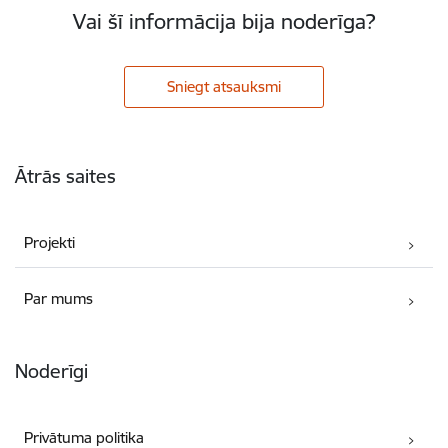
Vai šī informācija bija noderīga?
Sniegt atsauksmi
Kājene
Ātrās saites
Projekti
Par mums
Noderīgi
Privātuma politika