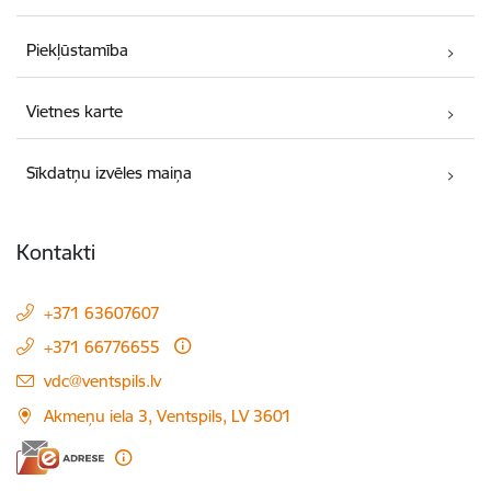
Piekļūstamība
Vietnes karte
Sīkdatņu izvēles maiņa
Kontakti
+371 63607607
+371 66776655
E-pasts:
vdc@ventspils.lv
Akmeņu iela 3, Ventspils, LV 3601