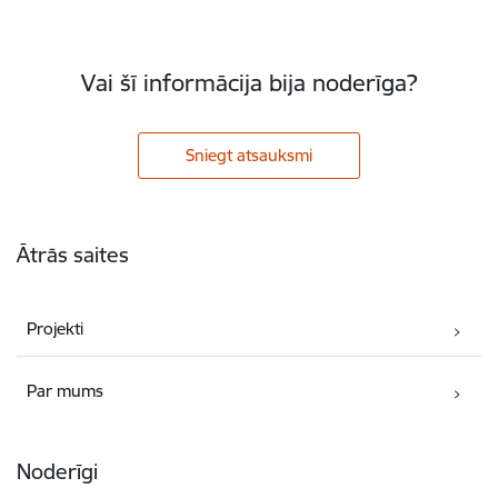
Vai šī informācija bija noderīga?
Sniegt atsauksmi
Kājene
Ātrās saites
Projekti
Par mums
Noderīgi