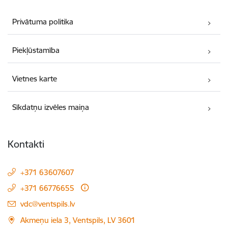
Privātuma politika
Piekļūstamība
Vietnes karte
Sīkdatņu izvēles maiņa
Kontakti
+371 63607607
+371 66776655
E-pasts:
vdc@ventspils.lv
Akmeņu iela 3, Ventspils, LV 3601