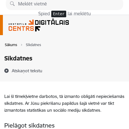
Pāriet uz lapas saturu
Spied
lai meklētu
Enter
Sākums
Sīkdatnes
Sīkdatnes
Atskaņot tekstu
Lai šī tīmekļvietne darbotos, tā izmanto obligāti nepieciešamās
sīkdatnes. Ar Jūsu piekrišanu papildus šajā vietnē var tikt
izmantotas statistikas un sociālo mediju sīkdatnes.
Pielāgot sīkdatnes