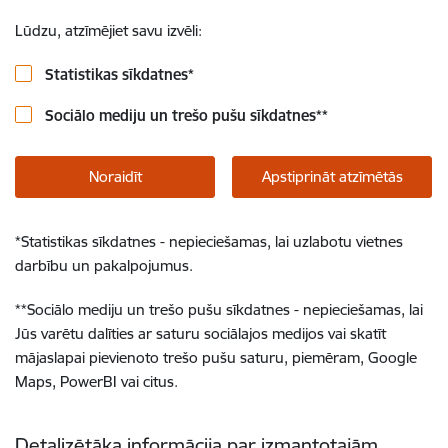
Lūdzu, atzīmējiet savu izvēli:
Statistikas sīkdatnes
*
Sociālo mediju un trešo pušu sīkdatnes
**
Noraidīt
Apstiprināt atzīmētās
*
Statistikas sīkdatnes - nepieciešamas, lai uzlabotu vietnes
darbību un pakalpojumus.
**
Sociālo mediju un trešo pušu sīkdatnes - nepieciešamas, lai
Jūs varētu dalīties ar saturu sociālajos medijos vai skatīt
mājaslapai pievienoto trešo pušu saturu, piemēram, Google
Maps, PowerBI vai citus.
Detalizētāka informācija par izmantotajām