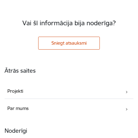
Vai šī informācija bija noderīga?
Sniegt atsauksmi
Kājene
Ātrās saites
Projekti
Par mums
Noderīgi