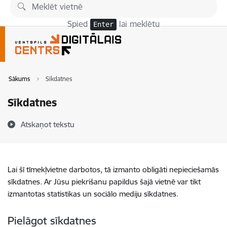
Pāriet uz lapas saturu
Spied
lai meklētu
Enter
Sākums
Sīkdatnes
Sīkdatnes
Atskaņot tekstu
Lai šī tīmekļvietne darbotos, tā izmanto obligāti nepieciešamās
sīkdatnes. Ar Jūsu piekrišanu papildus šajā vietnē var tikt
izmantotas statistikas un sociālo mediju sīkdatnes.
Pielāgot sīkdatnes