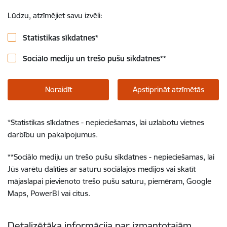
Lūdzu, atzīmējiet savu izvēli:
Statistikas sīkdatnes
*
Sociālo mediju un trešo pušu sīkdatnes
**
Noraidīt
Apstiprināt atzīmētās
*
Statistikas sīkdatnes - nepieciešamas, lai uzlabotu vietnes
darbību un pakalpojumus.
**
Sociālo mediju un trešo pušu sīkdatnes - nepieciešamas, lai
Jūs varētu dalīties ar saturu sociālajos medijos vai skatīt
mājaslapai pievienoto trešo pušu saturu, piemēram, Google
Maps, PowerBI vai citus.
Detalizētāka informācija par izmantotajām