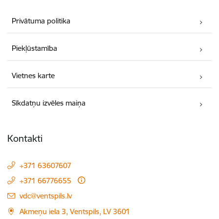
Privātuma politika
Piekļūstamība
Vietnes karte
Sīkdatņu izvēles maiņa
Kontakti
+371 63607607
+371 66776655
E-pasts:
vdc@ventspils.lv
Akmeņu iela 3, Ventspils, LV 3601