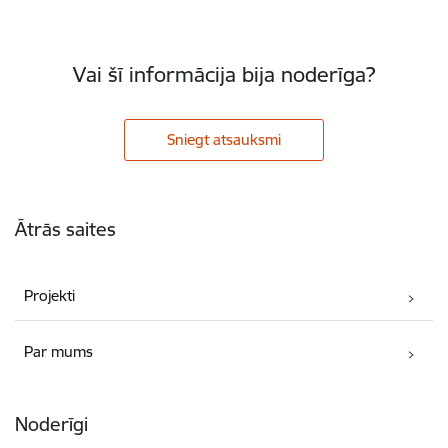
Vai šī informācija bija noderīga?
Sniegt atsauksmi
Kājene
Ātrās saites
Projekti
Par mums
Noderīgi