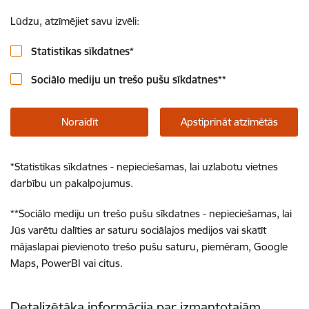
Lūdzu, atzīmējiet savu izvēli:
Statistikas sīkdatnes
*
Sociālo mediju un trešo pušu sīkdatnes
**
Noraidīt
Apstiprināt atzīmētās
*
Statistikas sīkdatnes - nepieciešamas, lai uzlabotu vietnes
darbību un pakalpojumus.
**
Sociālo mediju un trešo pušu sīkdatnes - nepieciešamas, lai
Jūs varētu dalīties ar saturu sociālajos medijos vai skatīt
mājaslapai pievienoto trešo pušu saturu, piemēram, Google
Maps, PowerBI vai citus.
Detalizētāka informācija par izmantotajām