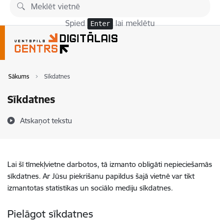
Pāriet uz lapas saturu
Spied
lai meklētu
Enter
Sākums
Sīkdatnes
Sīkdatnes
Atskaņot tekstu
Lai šī tīmekļvietne darbotos, tā izmanto obligāti nepieciešamās
sīkdatnes. Ar Jūsu piekrišanu papildus šajā vietnē var tikt
izmantotas statistikas un sociālo mediju sīkdatnes.
Pielāgot sīkdatnes