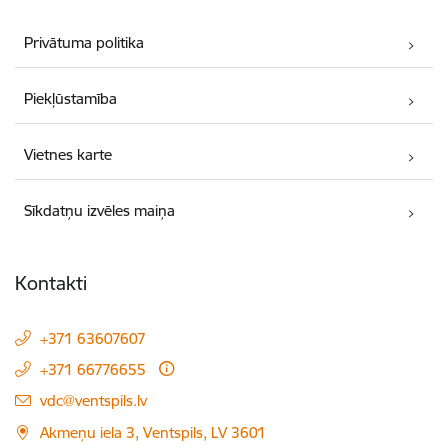
Privātuma politika
Piekļūstamība
Vietnes karte
Sīkdatņu izvēles maiņa
Kontakti
+371 63607607
+371 66776655
E-pasts:
vdc@ventspils.lv
Akmeņu iela 3, Ventspils, LV 3601