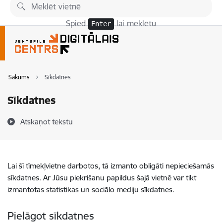
Pāriet uz lapas saturu
Spied
lai meklētu
Enter
Sākums
Sīkdatnes
Sīkdatnes
Atskaņot tekstu
Lai šī tīmekļvietne darbotos, tā izmanto obligāti nepieciešamās
sīkdatnes. Ar Jūsu piekrišanu papildus šajā vietnē var tikt
izmantotas statistikas un sociālo mediju sīkdatnes.
Pielāgot sīkdatnes