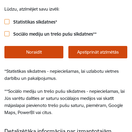
Lūdzu, atzīmējiet savu izvēli:
Statistikas sīkdatnes
*
Sociālo mediju un trešo pušu sīkdatnes
**
Noraidīt
Apstiprināt atzīmētās
*
Statistikas sīkdatnes - nepieciešamas, lai uzlabotu vietnes
darbību un pakalpojumus.
**
Sociālo mediju un trešo pušu sīkdatnes - nepieciešamas, lai
Jūs varētu dalīties ar saturu sociālajos medijos vai skatīt
mājaslapai pievienoto trešo pušu saturu, piemēram, Google
Maps, PowerBI vai citus.
Detalizētāka informācija par izmantotajām