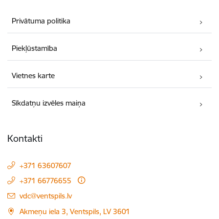
Privātuma politika
Piekļūstamība
Vietnes karte
Sīkdatņu izvēles maiņa
Kontakti
+371 63607607
+371 66776655
E-pasts:
vdc@ventspils.lv
Akmeņu iela 3, Ventspils, LV 3601