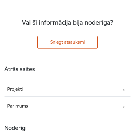
Vai šī informācija bija noderīga?
Sniegt atsauksmi
Kājene
Ātrās saites
Projekti
Par mums
Noderīgi