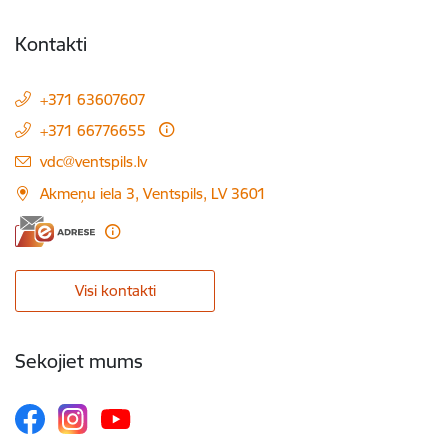
Kontakti
+371 63607607
+371 66776655
E-pasts:
vdc@ventspils.lv
Akmeņu iela 3, Ventspils, LV 3601
Visi kontakti
Sekojiet mums