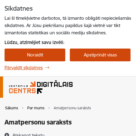
Pāriet uz lapas saturu
Sīkdatnes
Spied
lai meklētu
Enter
Lai šī tīmekļvietne darbotos, tā izmanto obligāti nepieciešamās
sīkdatnes. Ar Jūsu piekrišanu papildus šajā vietnē var tikt
izmantotas statistikas un sociālo mediju sīkdatnes.
Lūdzu, atzīmējiet savu izvēli:
Noraidīt
Apstiprināt visas
Pārvaldīt sīkdatnes
Sākums
Par mums
Amatpersonu saraksts
Amatpersonu saraksts
Atskaņot tekstu