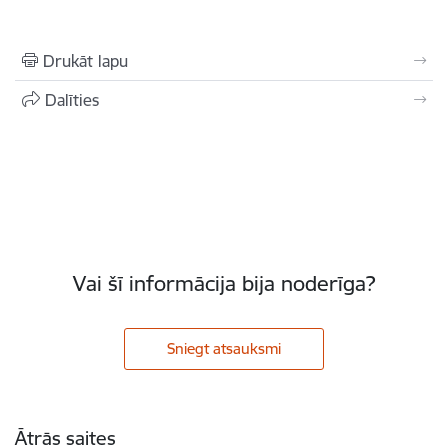
Drukāt lapu
Dalīties
Vai šī informācija bija noderīga?
Sniegt atsauksmi
Kājene
Ātrās saites