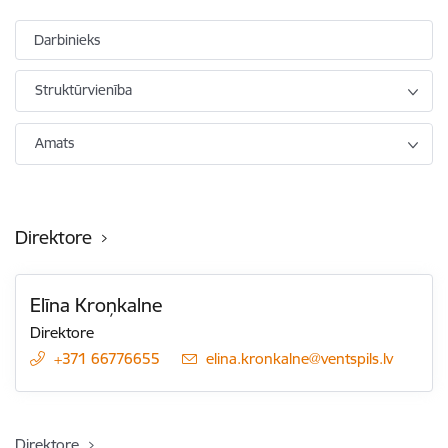
Darbinieks
Struktūrvienība
Amats
Direktore
Elīna Kroņkalne
Direktore
+371 66776655
E-pasts:
elina.kronkalne@ventspils.lv
Direktore