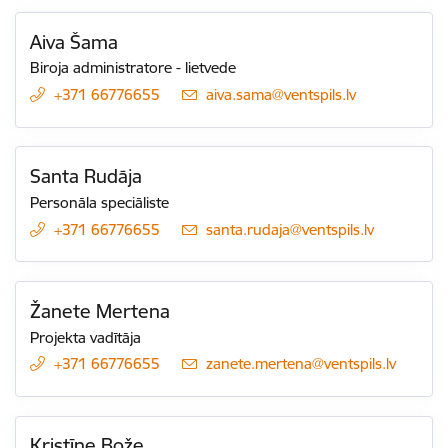
Aiva Šama
Biroja administratore - lietvede
+371 66776655
E-pasts:
aiva.sama@ventspils.lv
Santa Rudāja
Personāla speciāliste
+371 66776655
E-pasts:
santa.rudaja@ventspils.lv
Žanete Mertena
Projekta vadītāja
+371 66776655
E-pasts:
zanete.mertena@ventspils.lv
Kristīne Bože