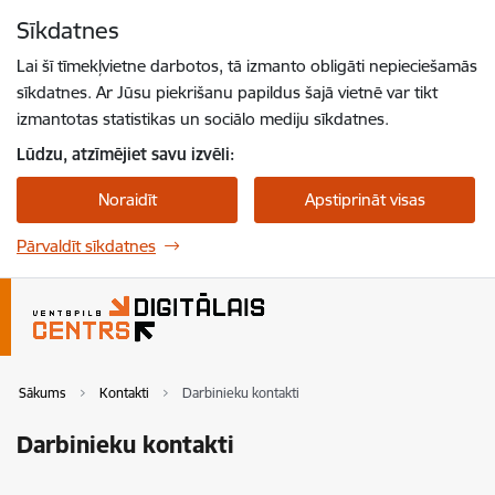
Pāriet uz lapas saturu
Sīkdatnes
Spied
lai meklētu
Enter
Lai šī tīmekļvietne darbotos, tā izmanto obligāti nepieciešamās
sīkdatnes. Ar Jūsu piekrišanu papildus šajā vietnē var tikt
izmantotas statistikas un sociālo mediju sīkdatnes.
Lūdzu, atzīmējiet savu izvēli:
Noraidīt
Apstiprināt visas
Pārvaldīt sīkdatnes
Sākums
Kontakti
Darbinieku kontakti
Darbinieku kontakti