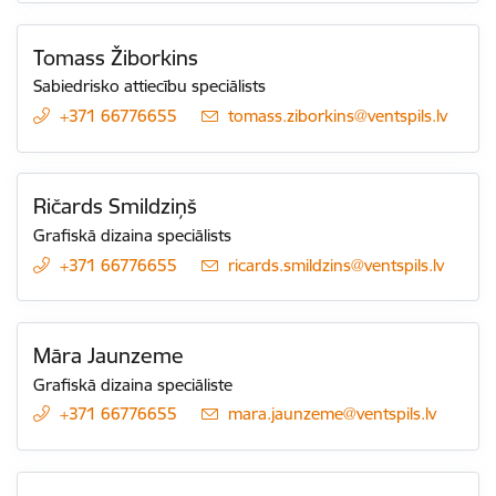
Tomass Žiborkins
Sabiedrisko attiecību speciālists
+371 66776655
E-pasts:
tomass.ziborkins@ventspils.lv
Ričards Smildziņš
Grafiskā dizaina speciālists
+371 66776655
E-pasts:
ricards.smildzins@ventspils.lv
Māra Jaunzeme
Grafiskā dizaina speciāliste
+371 66776655
E-pasts:
mara.jaunzeme@ventspils.lv