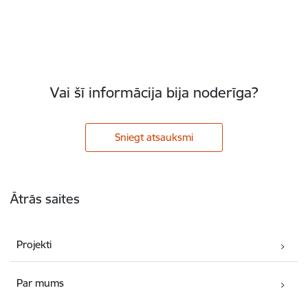
Vai šī informācija bija noderīga?
Sniegt atsauksmi
Kājene
Ātrās saites
Projekti
Par mums