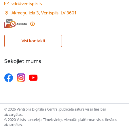
E-pasts:
vdc@ventspils.lv
Akmeņu iela 3, Ventspils, LV 3601
Visi kontakti
Sekojiet mums
© 2026 Ventspils Digitālais Centrs, publicētā satura visas tiesības
aizsargātas.
© 2020 Valsts kanceleja, Tīmekļvietņu vienotās platformas visas tiesības
aizsargātas.