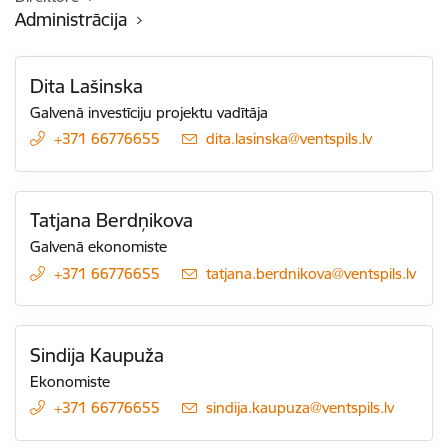
Administrācija
Dita Lašinska
Galvenā investīciju projektu vadītāja
+371 66776655
E-pasts:
dita.lasinska@ventspils.lv
Tatjana Berdņikova
Galvenā ekonomiste
+371 66776655
E-pasts:
tatjana.berdnikova@ventspils.lv
Sindija Kaupuža
Ekonomiste
+371 66776655
E-pasts:
sindija.kaupuza@ventspils.lv