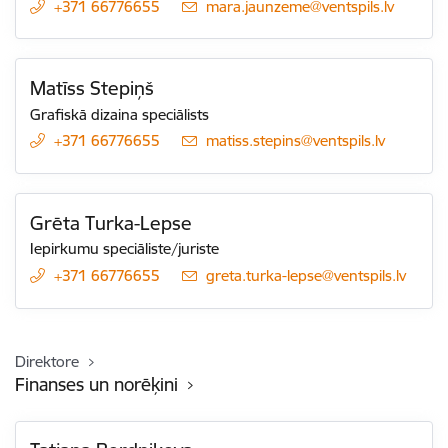
+371 66776655
E-pasts:
mara.jaunzeme@ventspils.lv
Matīss Stepiņš
Grafiskā dizaina speciālists
+371 66776655
E-pasts:
matiss.stepins@ventspils.lv
Grēta Turka-Lepse
Iepirkumu speciāliste/juriste
+371 66776655
E-pasts:
greta.turka-lepse@ventspils.lv
Direktore
Finanses un norēķini