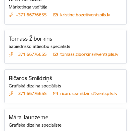
Mārketinga vadītāja
+371 66776655
E-pasts:
kristine.boze@ventspils.lv
Tomass Žiborkins
Sabiedrisko attiecību speciālists
+371 66776655
E-pasts:
tomass.ziborkins@ventspils.lv
Ričards Smildziņš
Grafiskā dizaina speciālists
+371 66776655
E-pasts:
ricards.smildzins@ventspils.lv
Māra Jaunzeme
Grafiskā dizaina speciāliste