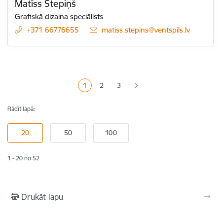
Matīss Stepiņš
Grafiskā dizaina speciālists
+371 66776655
E-pasts:
matiss.stepins@ventspils.lv
Lapošana
1
2
3
Pašreizējā lapa
Lapa
Lapa
Rādīt lapā:
1 - 20 no 52
Drukāt lapu