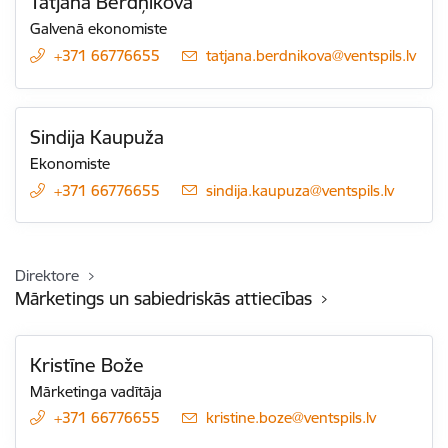
Tatjana Berdņikova
Galvenā ekonomiste
+371 66776655
E-pasts:
tatjana.berdnikova@ventspils.lv
Sindija Kaupuža
Ekonomiste
+371 66776655
E-pasts:
sindija.kaupuza@ventspils.lv
Direktore
Mārketings un sabiedriskās attiecības
Kristīne Bože
Mārketinga vadītāja
+371 66776655
E-pasts:
kristine.boze@ventspils.lv