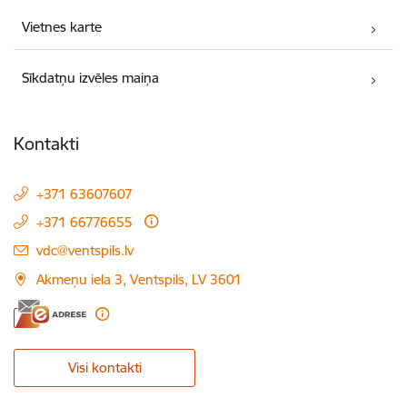
Vietnes karte
Sīkdatņu izvēles maiņa
Kontakti
+371 63607607
+371 66776655
E-pasts:
vdc@ventspils.lv
Akmeņu iela 3, Ventspils, LV 3601
Visi kontakti