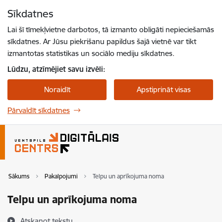
Pāriet uz lapas saturu
Sīkdatnes
Spied
lai meklētu
Enter
Lai šī tīmekļvietne darbotos, tā izmanto obligāti nepieciešamās
sīkdatnes. Ar Jūsu piekrišanu papildus šajā vietnē var tikt
izmantotas statistikas un sociālo mediju sīkdatnes.
Lūdzu, atzīmējiet savu izvēli:
Noraidīt
Apstiprināt visas
Pārvaldīt sīkdatnes
Sākums
Pakalpojumi
Telpu un aprīkojuma noma
Telpu un aprīkojuma noma
Atskaņot tekstu