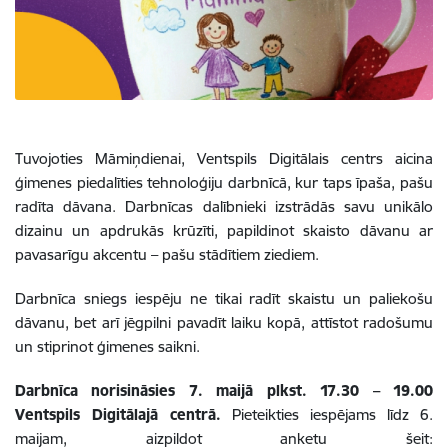
Tuvojoties Māmiņdienai, Ventspils Digitālais centrs aicina
ģimenes piedalīties tehnoloģiju darbnīcā, kur taps īpaša, pašu
radīta dāvana. Darbnīcas dalībnieki izstrādās savu unikālo
dizainu un apdrukās krūzīti, papildinot skaisto dāvanu ar
pavasarīgu akcentu – pašu stādītiem ziediem.
Darbnīca sniegs iespēju ne tikai radīt skaistu un paliekošu
dāvanu, bet arī jēgpilni pavadīt laiku kopā, attīstot radošumu
un stiprinot ģimenes saikni.
Darbnīca norisināsies 7. maijā plkst. 17.30 – 19.00
Ventspils Digitālajā centrā.
Pieteikties iespējams līdz 6.
maijam, aizpildot anketu šeit: