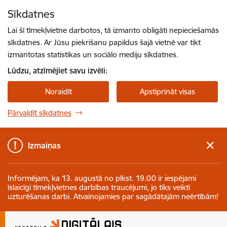
Pāriet uz lapas saturu
Sīkdatnes
Spied
lai meklētu
Enter
Lai šī tīmekļvietne darbotos, tā izmanto obligāti nepieciešamās
sīkdatnes. Ar Jūsu piekrišanu papildus šajā vietnē var tikt
izmantotas statistikas un sociālo mediju sīkdatnes.
Lūdzu, atzīmējiet savu izvēli:
Noraidīt
Apstiprināt visas
Pārvaldīt sīkdatnes
Izmaiņas
Informējam, ka 13. augustā no plkst. 19.00 ir iespējami
īslaicīgi tīmekļvietnes darbības traucējumi, jo tiks veikti
uzturēšanas darbi. Atvainojamies par sagādātajām neērtībām!