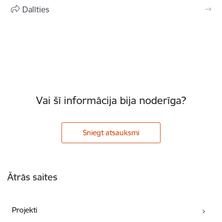
Dalīties
Vai šī informācija bija noderīga?
Sniegt atsauksmi
Kājene
Ātrās saites
Projekti