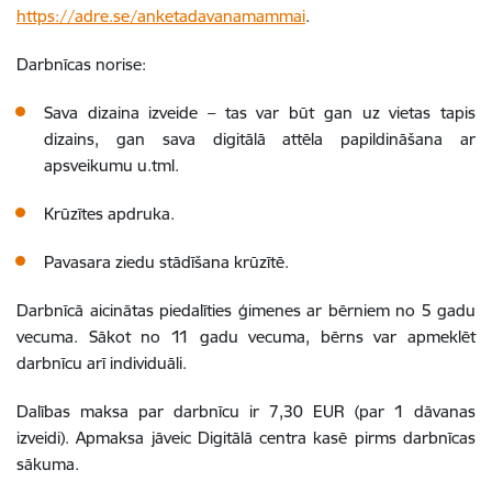
https://adre.se/anketadavanamammai
.
Darbnīcas norise:
Sava dizaina izveide – tas var būt gan uz vietas tapis
dizains, gan sava digitālā attēla papildināšana ar
apsveikumu u.tml.
Krūzītes apdruka.
Pavasara ziedu stādīšana krūzītē.
Darbnīcā aicinātas piedalīties ģimenes ar bērniem no 5 gadu
vecuma. Sākot no 11 gadu vecuma, bērns var apmeklēt
darbnīcu arī individuāli.
Dalības maksa par darbnīcu ir 7,30 EUR (par 1 dāvanas
izveidi). Apmaksa jāveic Digitālā centra kasē pirms darbnīcas
sākuma.