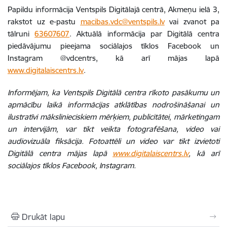
Papildu informācija Ventspils Digitālajā centrā, Akmeņu ielā 3,
rakstot uz e-pastu
macibas.vdc@ventspils.lv
vai zvanot pa
tālruni
63607607
. Aktuālā informācija par Digitālā centra
piedāvājumu pieejama sociālajos tīklos Facebook un
Instagram @vdcentrs, kā arī mājas lapā
www.digitalaiscentrs.lv
.
Informējam, ka Ventspils Digitālā centra rīkoto pasākumu un
apmācību laikā informācijas atklātības nodrošināšanai un
ilustratīvi mākslinieciskiem mērķiem, publicitātei, mārketingam
un intervijām, var tikt veikta fotografēšana, video vai
audiovizuāla fiksācija. Fotoattēli un video var tikt izvietoti
Digitālā centra mājas lapā
www.digitalaiscentrs.lv
, kā arī
sociālajos tīklos Facebook, Instagram.
Drukāt lapu