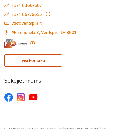
+371 63607607
+371 66776655
E-pasts:
vdc@ventspils.lv
Akmeņu iela 3, Ventspils, LV 3601
Visi kontakti
Sekojiet mums
© 2026 Ventspils Digitālais Centrs, publicētā satura visas tiesības