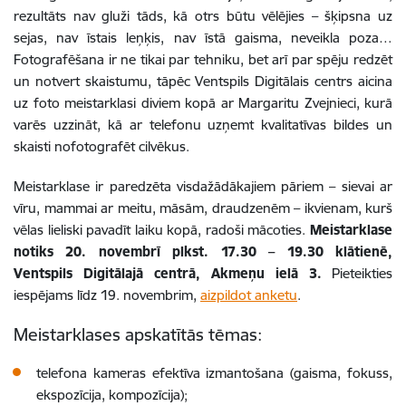
rezultāts nav gluži tāds, kā otrs būtu vēlējies – šķipsna uz
sejas, nav īstais leņķis, nav īstā gaisma, neveikla poza…
Fotografēšana ir ne tikai par tehniku, bet arī par spēju redzēt
un notvert skaistumu, tāpēc Ventspils Digitālais centrs aicina
uz foto meistarklasi diviem kopā ar Margaritu Zvejnieci, kurā
varēs uzzināt, kā ar telefonu uzņemt kvalitatīvas bildes un
skaisti nofotografēt cilvēkus.
Meistarklase ir paredzēta visdažādākajiem pāriem – sievai ar
vīru, mammai ar meitu, māsām, draudzenēm – ikvienam, kurš
vēlas lieliski pavadīt laiku kopā, radoši mācoties.
Meistarklase
notiks 20. novembrī plkst. 17.30 – 19.30 klātienē,
Ventspils Digitālajā centrā, Akmeņu ielā 3.
Pieteikties
iespējams līdz 19. novembrim,
aizpildot anketu
.
Meistarklases apskatītās tēmas:
telefona kameras efektīva izmantošana (gaisma, fokuss,
ekspozīcija, kompozīcija);