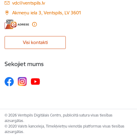
E-pasts:
vdc@ventspils.lv
Akmeņu iela 3, Ventspils, LV 3601
Visi kontakti
Sekojiet mums
© 2026 Ventspils Digitālais Centrs, publicētā satura visas tiesības
aizsargātas.
© 2020 Valsts kanceleja, Tīmekļvietņu vienotās platformas visas tiesības
aizsargātas.