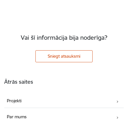
Vai šī informācija bija noderīga?
Sniegt atsauksmi
Kājene
Ātrās saites
Projekti
Par mums