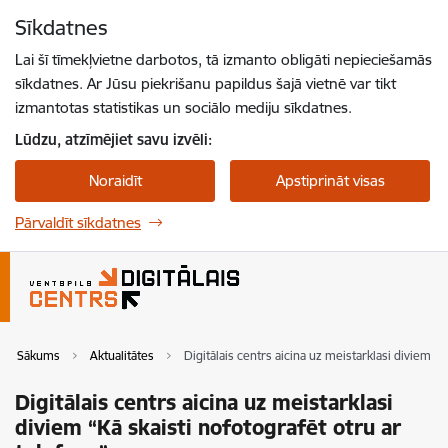
Pāriet uz lapas saturu
Sīkdatnes
Spied
lai meklētu
Enter
Lai šī tīmekļvietne darbotos, tā izmanto obligāti nepieciešamās
sīkdatnes. Ar Jūsu piekrišanu papildus šajā vietnē var tikt
izmantotas statistikas un sociālo mediju sīkdatnes.
Lūdzu, atzīmējiet savu izvēli:
Noraidīt
Apstiprināt visas
Pārvaldīt sīkdatnes
Sākums
Aktualitātes
Digitālais centrs aicina uz meistarklasi diviem “K
Digitālais centrs aicina uz meistarklasi
diviem “Kā skaisti nofotografēt otru ar