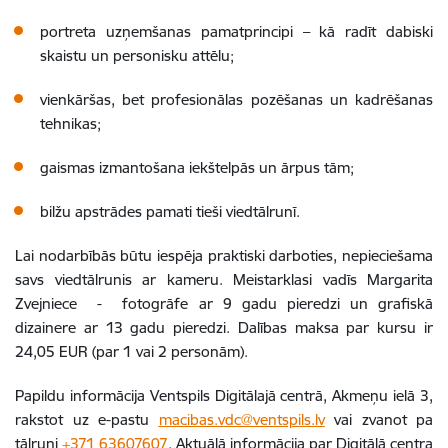
portreta uzņemšanas pamatprincipi – kā radīt dabiski
skaistu un personisku attēlu;
vienkāršas, bet profesionālas pozēšanas un kadrēšanas
tehnikas;
gaismas izmantošana iekštelpās un ārpus tām;
bilžu apstrādes pamati tieši viedtālrunī.
Lai nodarbībās būtu iespēja praktiski darboties, nepieciešama
savs viedtālrunis ar kameru. Meistarklasi vadīs Margarita
Zvejniece - fotogrāfe ar 9 gadu pieredzi un grafiskā
dizainere ar 13 gadu pieredzi. Dalības maksa par kursu ir
24,05 EUR (par 1 vai 2 personām).
Papildu informācija Ventspils Digitālajā centrā, Akmeņu ielā 3,
rakstot uz e-pastu
macibas.vdc@ventspils.lv
vai zvanot pa
tālruni
+371 63607607
. Aktuālā informācija par Digitālā centra