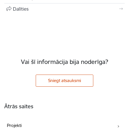
Dalīties
Vai šī informācija bija noderīga?
Sniegt atsauksmi
Kājene
Ātrās saites
Projekti