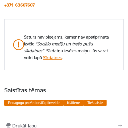
+371 63607607
Saturs nav pieejams, kamēr nav apstiprināta
izvēle
“Sociālo mediju un trešo pušu
sīkdatnes”
. Sīkdatņu izvēles maiņu Jūs varat
veikt lapā
Sīkdatnes
.
Saistītas tēmas
Pedagogu profesionālā pilnveide
Klātiene
Tiešsaiste
Drukāt lapu