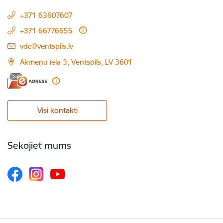
+371 63607607
+371 66776655
E-pasts:
vdc@ventspils.lv
Akmeņu iela 3, Ventspils, LV 3601
Visi kontakti
Sekojiet mums