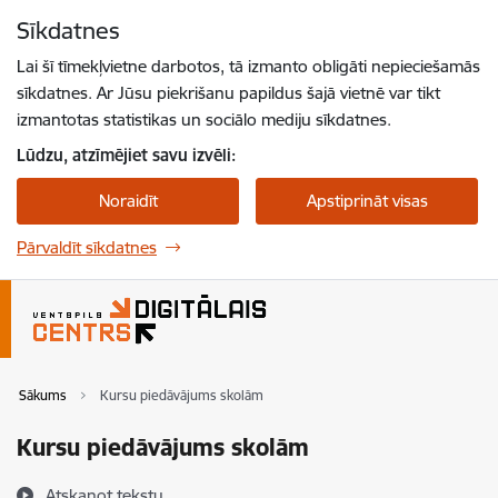
Pāriet uz lapas saturu
Sīkdatnes
Spied
lai meklētu
Enter
Lai šī tīmekļvietne darbotos, tā izmanto obligāti nepieciešamās
sīkdatnes. Ar Jūsu piekrišanu papildus šajā vietnē var tikt
izmantotas statistikas un sociālo mediju sīkdatnes.
Lūdzu, atzīmējiet savu izvēli:
Noraidīt
Apstiprināt visas
Pārvaldīt sīkdatnes
Sākums
Kursu piedāvājums skolām
Kursu piedāvājums skolām
Atskaņot tekstu