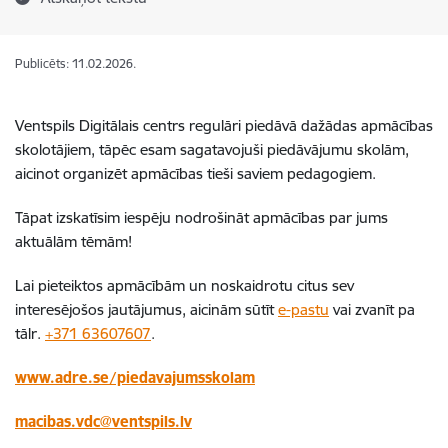
Publicēts: 11.02.2026.
Ventspils Digitālais centrs regulāri piedāvā dažādas apmācības
skolotājiem, tāpēc esam sagatavojuši piedāvājumu skolām,
aicinot organizēt apmācības tieši saviem pedagogiem.
Tāpat izskatīsim iespēju nodrošināt apmācības par jums
aktuālām tēmām!
Lai pieteiktos apmācībām un noskaidrotu citus sev
interesējošos jautājumus, aicinām sūtīt
e-pastu
vai zvanīt pa
tālr.
+371 63607607
.
www.adre.se/piedavajumsskolam
macibas.vdc@ventspils.lv