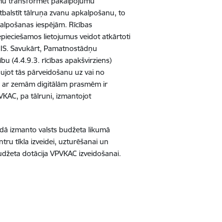
vumu transformēt pakalpojumu
atbalstīt tālruņa zvanu apkalpošanu, to
pkalpošanas iespējām. Rīcības
ieciešamos lietojumus veidot atkārtoti
 IS. Savukārt, Pamatnostādņu
bu (4.4.9.3. rīcības apakšvirziens)
aujot tās pārveidošanu uz vai no
m ar zemām digitālām prasmēm ir
KAC, pa tālruni, izmantojot
ā izmanto valsts budžeta likumā
ru tīkla izveidei, uzturēšanai un
budžeta dotācija VPVKAC izveidošanai.