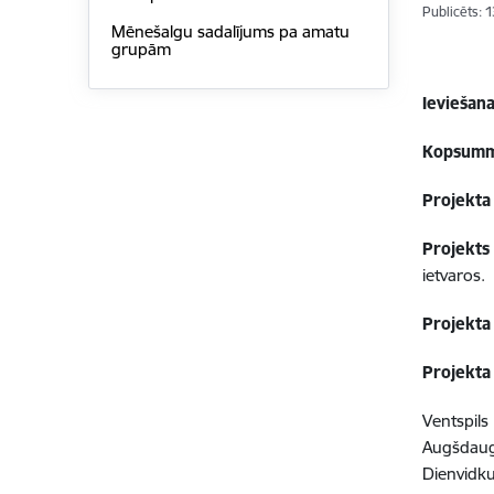
Publicēts: 
Mēnešalgu sadalījums pa amatu
grupām
Ieviešan
Kopsumm
Projekta 
Projekts
ietvaros.
Projekta
Projekta
Ventspil
Augšdaug
Dienvidk