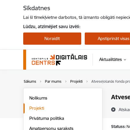
Pāriet uz lapas saturu
Sīkdatnes
Lai šī tīmekļvietne darbotos, tā izmanto obligāti nepiec
Lūdzu, atzīmējiet savu izvēli:
Noraidīt
Apstiprināt visas
Aktualitātes
Sākums
Par mums
Projekti
Atveseļošanās fonda pro
Atvese
Nolikums
Projekti
Atska
Privātuma politika
Statuss:
N
Amatpersonu saraksts