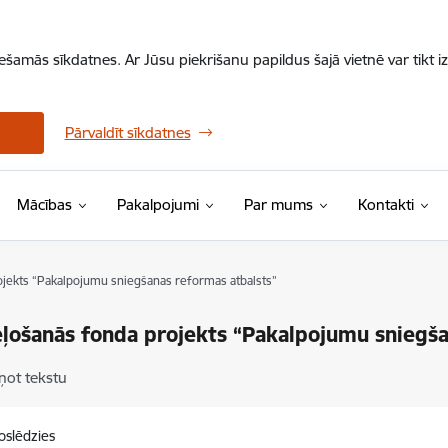
iešamās sīkdatnes. Ar Jūsu piekrišanu papildus šajā vietnē var tikt i
Pārvaldīt sīkdatnes
Mācības
Pakalpojumi
Par mums
Kontakti
jekts “Pakalpojumu sniegšanas reformas atbalsts”
ļošanās fonda projekts “Pakalpojumu sniegša
ņot tekstu
oslēdzies