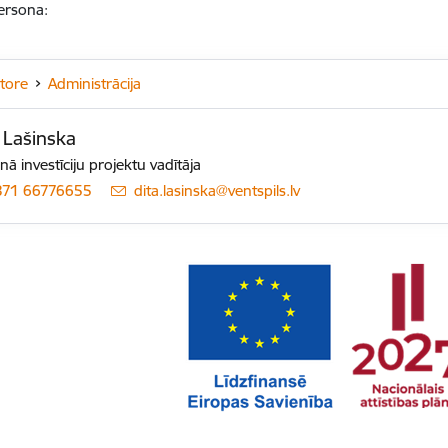
ersona:
tore
Administrācija
 Lašinska
nā investīciju projektu vadītāja
371 66776655
E-pasts:
dita.lasinska@ventspils.lv