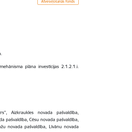
Atveseļošanās fonds
a.
hānisma plāna investīcijas 2.1.2.1.i.
ntrs”, Aizkraukles novada pašvaldība,
a pašvaldība, Cēsu novada pašvaldība,
ažu novada pašvaldība, Līvānu novada