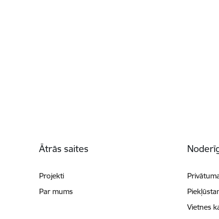
Kājene
Ātrās saites
Noderīg
Projekti
Privātuma
Par mums
Piekļūsta
Vietnes k