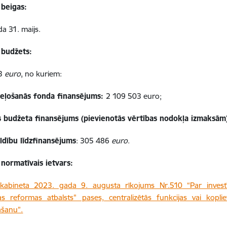
 beigas:
a 31. maijs.
 budžets:
93
euro
, no kuriem:
eļošanās fonda finansējums:
2 109 503 euro;
s budžeta finansējums (pievienotās vērtības nodokļa izmaksām
ldību līdzfinansējums
: 305 486
euro
.
 normatīvais ietvars:
 kabineta 2023. gada 9. augusta rīkojums Nr.510 “Par investīc
as reformas atbalsts" pases, centralizētās funkcijas vai kopli
āšanu”.