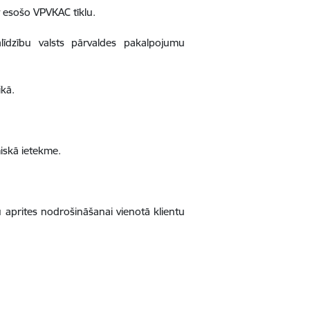
 esošo VPVKAC tīklu.
līdzību valsts pārvaldes pakalpojumu
ikā.
miskā ietekme.
aprites nodrošināšanai vienotā klientu