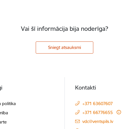
Vai šī informācija bija noderīga?
Sniegt atsauksmi
i
Kontakti
 politika
+371 63607607
+371 66776655
mība
E-pasts:
vdc@ventspils.lv
arte