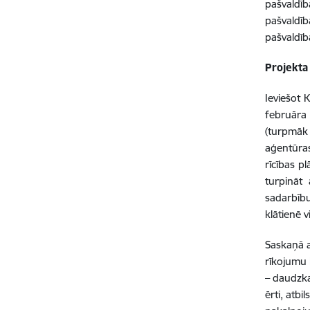
pašvaldī
pašvaldīb
pašvaldīb
Projekta
Ieviešot 
februāra
(turpmāk 
aģentūras
rīcības p
turpināt
sadarbību
klātienē 
Saskaņā a
rīkojumu 
– daudzka
ērti, atb