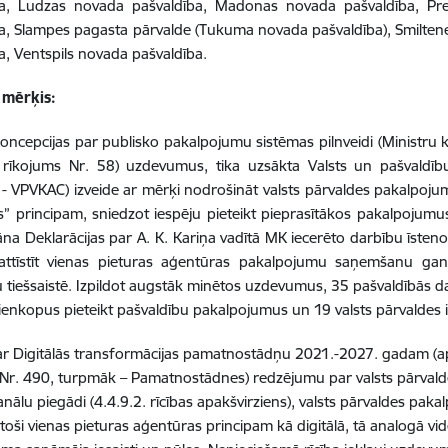
ba, Ludzas novada pašvaldība, Madonas novada pašvaldība, Pre
a, Slampes pagasta pārvalde (Tukuma novada pašvaldība), Smilten
a, Ventspils novada pašvaldība.
 mērķis:
Koncepcijas par publisko pakalpojumu sistēmas pilnveidi (Ministru
 rīkojums Nr. 58) uzdevumus, tika uzsākta Valsts un pašvaldīb
- VPVKAC) izveide ar mērķi nodrošināt valsts pārvaldes pakalpojum
” principam, sniedzot iespēju pieteikt pieprasītākos pakalpojumus 
lāna Deklarācijas par A. K. Kariņa vadītā MK iecerēto darbību īs
 attīstīt vienas pieturas aģentūras pakalpojumu saņemšanu gan 
 tiešsaistē. Izpildot augstāk minētos uzdevumus, 35 pašvaldībās 
vienkopus pieteikt pašvaldību pakalpojumus un 19 valsts pārvaldes
r Digitālās transformācijas pamatnostādņu 2021.-2027. gadam (aps
Nr. 490, turpmāk – Pamatnostādnes) redzējumu par valsts pārvald
nālu piegādi (4.4.9.2. rīcības apakšvirziens), valsts pārvaldes pak
ilstoši vienas pieturas aģentūras principam kā digitālā, tā analogā v