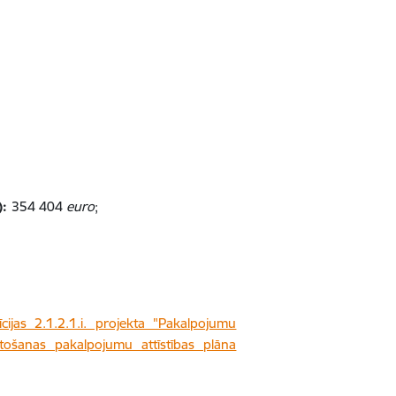
):
354 404
euro
;
ijas 2.1.2.1.i. projekta "Pakalpojumu
etošanas pakalpojumu attīstības plāna