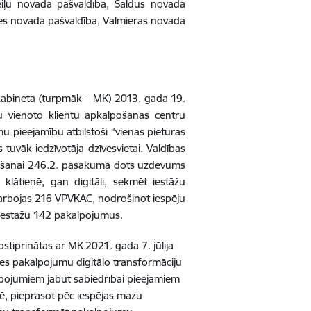
iļu novada pašvaldība, Saldus novada
es novada pašvaldība, Valmieras novada
 kabineta (turpmāk – MK) 2013. gada 19.
u vienoto klientu apkalpošanas centru
u pieejamību atbilstoši “vienas pieturas
tuvāk iedzīvotāja dzīvesvietai. Valdības
tenošanai 246.2. pasākumā dots uzdevums
klātienē, gan digitāli, sekmēt iestāžu
darbojas 216 VPVKAC, nodrošinot iespēju
 iestāžu 142 pakalpojumus.
tiprinātas ar MK 2021. gada 7. jūlija
es pakalpojumu digitālo transformāciju
alpojumiem jābūt sabiedrībai pieejamiem
idē, pieprasot pēc iespējas mazu