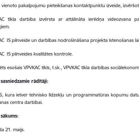
 vienoto pakalpojumu pieteikšanas kontaktpunktu izveide, izvēršot
C tīkla darbība izvērsta ar attālināta ierēdņa videozvana pa
jiem.
C IS pilnveide un darbības nodrošināšana projekta īstenošanas la
C IS pilnveides kvalitātes kontrole.
zēts esošais VPVKAC tīkls, t.sk., VPVKAC tīkla darbības sociālekono
sasniedzamie rādītāji:
, kura ietver tehnisko līdzekļu un programmatūras kopumu datu 
nas centra darbībai.
 sākums:
a 21. maijs.