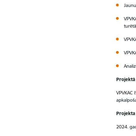
Jaunu
VPVKA
turētā
VPVKA
VPVKA
Anali
Projektā 
VPVKAC IS
apkalpoša
Projekta
2024. gad