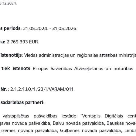
13.12.2024.
as periods:
21.05.2024. - 31.05.2026.
a:
2 769 393 EUR
īstenotājs:
Viedās administrācijas un reģionālās attīstības ministrij
 tiek īstenots
Eiropas Savienības Atveseļošanas un noturības me
 Nr.:
2.1.2.1.i.0/1/23/I/VARAM/011.
 sadarbības partneri
:
s valstspilsētas pašvaldības iestāde “Ventspils Digitālais ce
avas novada pašvaldība, Balvu novada pašvaldība, Bauskas novad
urzemes novada pašvaldība, Gulbenes novada pašvaldība, Limb