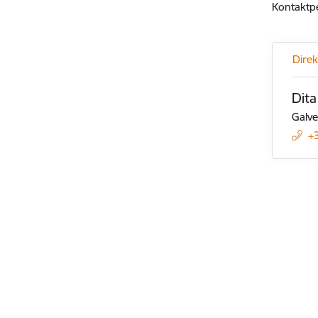
Kontaktp
Direk
Dita
Galve
+