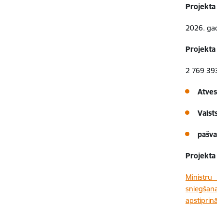
Projekta
2026. gad
Projekta
2 769 3
Atves
Valst
pašva
Projekta
Ministru
sniegšan
apstiprin