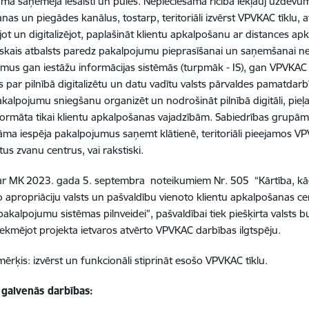
ma saņēmēja iesaisti un pūles. Nepieciešamā rīcība iekļauj uzde
anas un piegādes kanālus, tostarp, teritoriāli izvērst VPVKAC tīklu, 
ējot un digitalizējot, paplašināt klientu apkalpošanu ar distances a
skais atbalsts paredz pakalpojumu pieprasīšanai un saņemšanai nep
mus gan iestāžu informācijas sistēmās (turpmāk - IS), gan VPVKAC
 par pilnībā digitalizētu un datu vadītu valsts pārvaldes pamatdarbī
kalpojumu sniegšanu organizēt un nodrošināt pilnībā digitāli, pieļ
ormāta tikai klientu apkalpošanas vajadzībām. Sabiedrības grupā
ma iespēja pakalpojumus saņemt klātienē, teritoriāli pieejamos VPV
tus zvanu centrus, vai rakstiski.
ar MK 2023. gada 5. septembra noteikumiem Nr. 505 “Kārtība, kād
 apropriāciju valsts un pašvaldību vienoto klientu apkalpošanas cent
pakalpojumu sistēmas pilnveidei”, pašvaldībai tiek piešķirta valsts 
sekmējot projekta ietvaros atvērto VPVKAC darbības ilgtspēju.
mērķis: izvērst un funkcionāli stiprināt esošo VPVKAC tīklu.
 galvenās darbības: