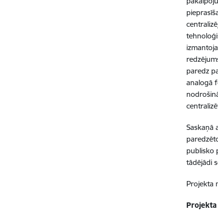
pakalpoju
pieprasīš
centraliz
tehnoloģi
izmantoja
redzējums
paredz pa
analogā f
nodrošinā
centralizē
Saskaņā 
paredzēto
publisko 
tādējādi 
Projekta 
Projekta