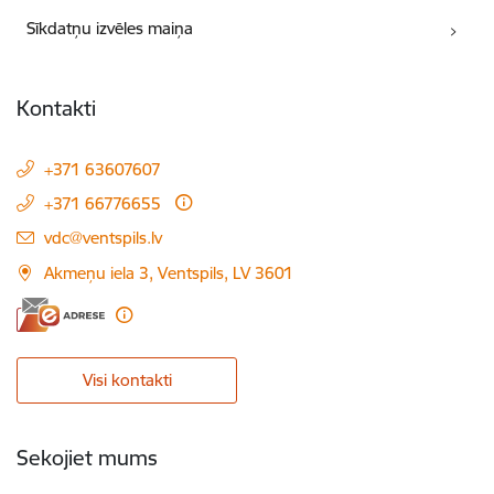
Sīkdatņu izvēles maiņa
Kontakti
+371 63607607
+371 66776655
E-pasts:
vdc@ventspils.lv
Akmeņu iela 3, Ventspils, LV 3601
Visi kontakti
Sekojiet mums