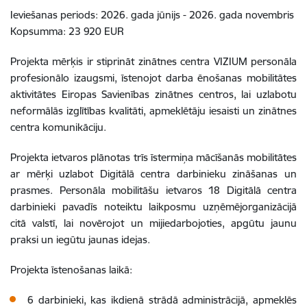
Ieviešanas periods: 2026. gada jūnijs - 2026. gada novembris
Kopsumma: 23 920 EUR
Projekta mērķis ir stiprināt zinātnes centra VIZIUM personāla
profesionālo izaugsmi, īstenojot darba ēnošanas mobilitātes
aktivitātes Eiropas Savienības zinātnes centros, lai uzlabotu
neformālās izglītības kvalitāti, apmeklētāju iesaisti un zinātnes
centra komunikāciju.
Projekta ietvaros plānotas trīs īstermiņa mācīšanās mobilitātes
ar mērķi uzlabot Digitālā centra darbinieku zināšanas un
prasmes. Personāla mobilitāšu ietvaros 18 Digitālā centra
darbinieki pavadīs noteiktu laikposmu uzņēmējorganizācijā
citā valstī, lai novērojot un mijiedarbojoties, apgūtu jaunu
praksi un iegūtu jaunas idejas.
Projekta īstenošanas laikā:
6 darbinieki, kas ikdienā strādā administrācijā, apmeklēs