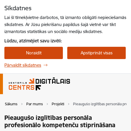
Pāriet uz lapas saturu
Sīkdatnes
Spied
lai meklētu
Enter
Lai šī tīmekļvietne darbotos, tā izmanto obligāti nepieciešamās
sīkdatnes. Ar Jūsu piekrišanu papildus šajā vietnē var tikt
izmantotas statistikas un sociālo mediju sīkdatnes.
Lūdzu, atzīmējiet savu izvēli:
Noraidīt
Apstiprināt visas
Pārvaldīt sīkdatnes
Sākums
Par mums
Projekti
Pieaugušo izglītības personāla pro
Pieaugušo izglītības personāla
profesionālo kompetenču stiprināšana