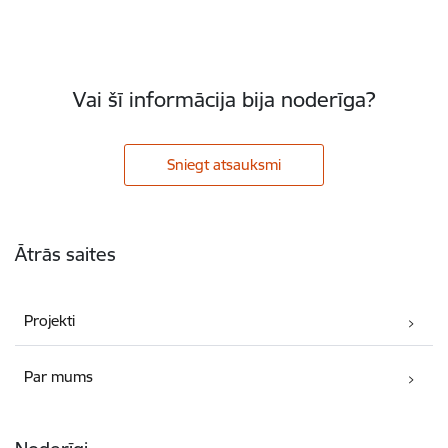
Vai šī informācija bija noderīga?
Sniegt atsauksmi
Kājene
Ātrās saites
Projekti
Par mums