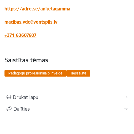
https://adre.se/anketagamma
macibas.vdc@ventspils.lv
+371 63607607
Saistītas tēmas
Pedagogu profesionālā pilnveide
Tiešsaiste
Drukāt lapu
Dalīties