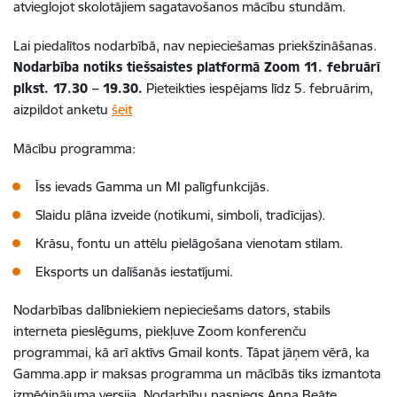
atvieglojot skolotājiem sagatavošanos mācību stundām.
Lai piedalītos nodarbībā, nav nepieciešamas priekšzināšanas.
Nodarbība notiks tiešsaistes platformā Zoom 11. februārī
plkst. 17.30 – 19.30.
Pieteikties iespējams līdz 5. februārim,
aizpildot anketu
šeit
Mācību programma:
Īss ievads Gamma un MI palīgfunkcijās.
Slaidu plāna izveide (notikumi, simboli, tradīcijas).
Krāsu, fontu un attēlu pielāgošana vienotam stilam.
Eksports un dalīšanās iestatījumi.
Nodarbības dalībniekiem nepieciešams dators, stabils
interneta pieslēgums, piekļuve Zoom konferenču
programmai, kā arī aktīvs Gmail konts. Tāpat jāņem vērā, ka
Gamma.app ir maksas programma un mācībās tiks izmantota
izmēģinājuma versija. Nodarbību pasniegs Anna Beāte