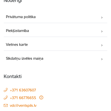
Noderīgi
Privātuma politika
Piekļūstamība
Vietnes karte
Sīkdatņu izvēles maiņa
Kontakti
+371 63607607
+371 66776655
E-pasts:
vdc@ventspils.lv