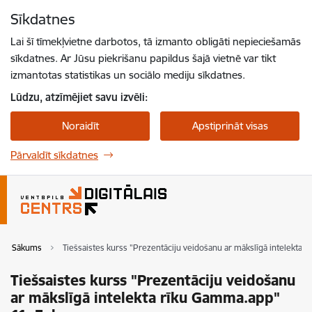
Pāriet uz lapas saturu
Sīkdatnes
Spied
lai meklētu
Enter
Lai šī tīmekļvietne darbotos, tā izmanto obligāti nepieciešamās
sīkdatnes. Ar Jūsu piekrišanu papildus šajā vietnē var tikt
izmantotas statistikas un sociālo mediju sīkdatnes.
Lūdzu, atzīmējiet savu izvēli:
Noraidīt
Apstiprināt visas
Pārvaldīt sīkdatnes
Sākums
Tiešsaistes kurss "Prezentāciju veidošanu ar mākslīgā intelekta 
Tiešsaistes kurss "Prezentāciju veidošanu
ar mākslīgā intelekta rīku Gamma.app"