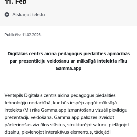
11. Feb
Atskaņot tekstu
Publicēts: 11.02.2026.
Digitālais centrs aicina pedagogus piedalīties apmācībās
par prezentāciju veidošanu ar mākslīgā intelekta rīku
Gamma.app
Ventspils Digitālais centrs aicina pedagogus piedalīties
tehnoloģiju nodarbībā, kur būs iespēja apgūt mākslīgā
intelekta (MI) rīka Gamma.app izmantošanu vizuāli pievilcīgu
prezentāciju veidošanā. Gamma.app palīdzēs izveidot
pārliecinošus vizuālos stāstus, strukturējot saturu, pielāgojot
dizainu, pievienojot interaktīvus elementus, tādejādi