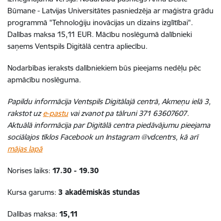
Būmane - Latvijas Universitātes pasniedzēja ar maģistra grādu
programmā "Tehnoloģiju inovācijas un dizains izglītībai".
Dalības maksa 15,11 EUR. Mācību noslēgumā dalībnieki
saņems Ventspils Digitālā centra apliecību.
Nodarbības ieraksts dalībniekiem būs pieejams nedēļu pēc
apmācību noslēguma.
Papildu informācija Ventspils Digitālajā centrā, Akmeņu ielā 3,
rakstot uz
e-pastu
vai zvanot pa tālruni 371 63607607.
Aktuālā informācija par Digitālā centra piedāvājumu pieejama
sociālajos tīklos Facebook un Instagram @vdcentrs, kā arī
mājas lapā
Norises laiks:
17.30 - 19.30
Kursa garums:
3 akadēmiskās stundas
Dalības maksa:
15,11