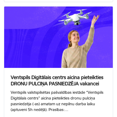
Ventspils Digitālais centrs aicina pieteikties
DRONU PULCIŅA PASNIEDZĒJA vakancei
Ventspils valstspilsētas pašvaldības iestāde “Ventspils
Digitālais centrs” aicina pieteikties dronu pulciņa
pasniedzēja (-as) amatam uz nepilnu darba laiku
(aptuveni 5h nedēļā). Prasības:…