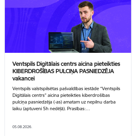
Ventspils Digitālais centrs aicina pieteikties
KIBERDROŠĪBAS PULCIŅA PASNIEDZĒJA
vakancei
Ventspils valstspilsētas pašvaldības iestāde “Ventspils
Digitālais centrs” aicina pieteikties kiberdrošības
pulciņa pasniedzēja (-as) amatam uz nepilnu darba
laiku (aptuveni 5h nedēļā). Prasības:…
05.08.2026.