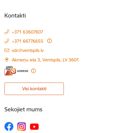
Kontakti
+371 63607607
+371 66776655
E-pasts:
vdc@ventspils.lv
Akmeņu iela 3, Ventspils, LV 3601
Visi kontakti
Sekojiet mums