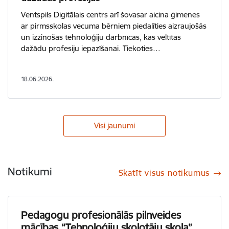
Ventspils Digitālais centrs arī šovasar aicina ģimenes
ar pirmsskolas vecuma bērniem piedalīties aizraujošās
un izzinošās tehnoloģiju darbnīcās, kas veltītas
dažādu profesiju iepazīšanai. Tiekoties…
18.06.2026.
Visi jaunumi
Notikumi
Skatīt visus notikumus
Pedagogu profesionālās pilnveides
mācības “Tehnoloģiju skolotāju skola”