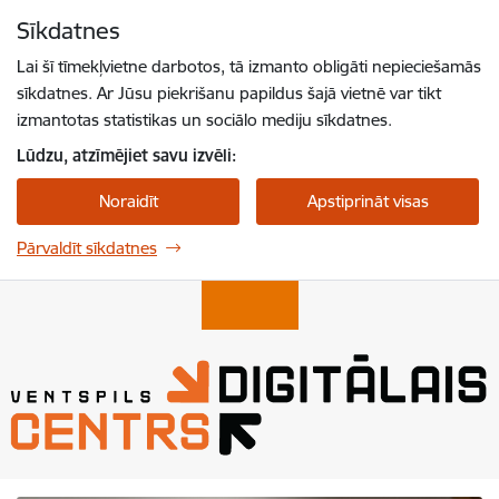
Pāriet uz lapas saturu
Sīkdatnes
Spied
lai meklētu
Enter
Lai šī tīmekļvietne darbotos, tā izmanto obligāti nepieciešamās
sīkdatnes. Ar Jūsu piekrišanu papildus šajā vietnē var tikt
izmantotas statistikas un sociālo mediju sīkdatnes.
Lūdzu, atzīmējiet savu izvēli:
Noraidīt
Apstiprināt visas
Pārvaldīt sīkdatnes
Ventspils Digitālais Centrs