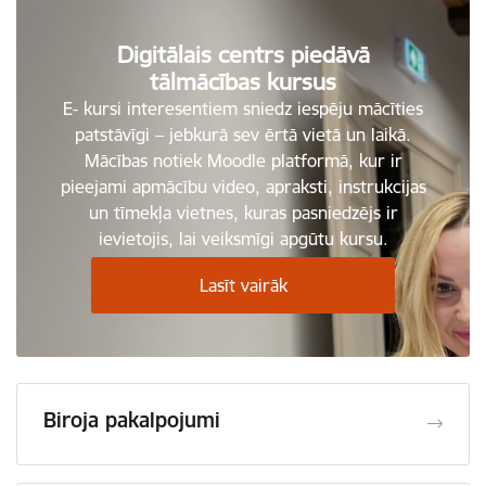
Digitālais centrs piedāvā
tālmācības kursus
E- kursi interesentiem sniedz iespēju mācīties
patstāvīgi – jebkurā sev ērtā vietā un laikā.
Mācības notiek Moodle platformā, kur ir
pieejami apmācību video, apraksti, instrukcijas
un tīmekļa vietnes, kuras pasniedzējs ir
ievietojis, lai veiksmīgi apgūtu kursu.
Lasīt vairāk
Biroja pakalpojumi