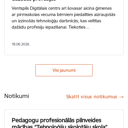
Ventspils Digitālais centrs arī šovasar aicina ģimenes
ar pirmsskolas vecuma bērniem piedalīties aizraujošās
un izzinošās tehnoloģiju darbnīcās, kas veltītas
dažādu profesiju iepazīšanai. Tiekoties…
18.06.2026.
Visi jaunumi
Notikumi
Skatīt visus notikumus
Pedagogu profesionālās pilnveides
mācības “Tehnoloģiju skolotāju skola”