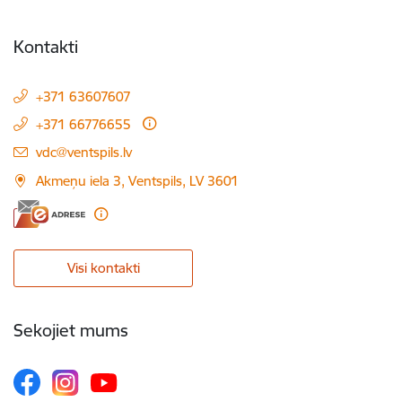
Kontakti
+371 63607607
+371 66776655
E-pasts:
vdc@ventspils.lv
Akmeņu iela 3, Ventspils, LV 3601
Visi kontakti
Sekojiet mums