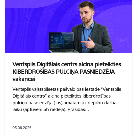
Ventspils Digitālais centrs aicina pieteikties
KIBERDROŠĪBAS PULCIŅA PASNIEDZĒJA
vakancei
Ventspils valstspilsētas pašvaldības iestāde “Ventspils
Digitālais centrs” aicina pieteikties kiberdrošības
pulciņa pasniedzēja (-as) amatam uz nepilnu darba
laiku (aptuveni 5h nedēļā). Prasības:…
05.08.2026.