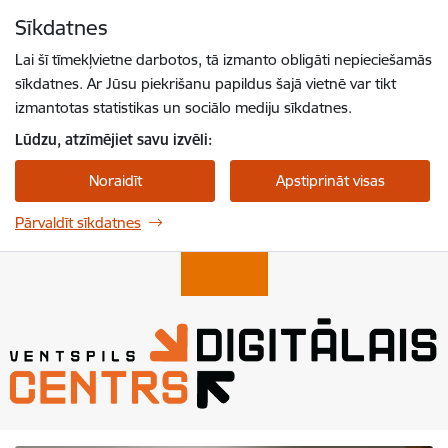
Pāriet uz lapas saturu
Sīkdatnes
Spied
lai meklētu
Enter
Lai šī tīmekļvietne darbotos, tā izmanto obligāti nepieciešamās
sīkdatnes. Ar Jūsu piekrišanu papildus šajā vietnē var tikt
izmantotas statistikas un sociālo mediju sīkdatnes.
Lūdzu, atzīmējiet savu izvēli:
Noraidīt
Apstiprināt visas
Pārvaldīt sīkdatnes
Ventspils Digitālais Centrs