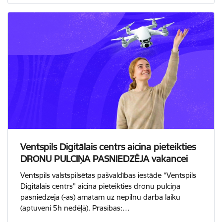
Ventspils Digitālais centrs aicina pieteikties
DRONU PULCIŅA PASNIEDZĒJA vakancei
Ventspils valstspilsētas pašvaldības iestāde “Ventspils
Digitālais centrs” aicina pieteikties dronu pulciņa
pasniedzēja (-as) amatam uz nepilnu darba laiku
(aptuveni 5h nedēļā). Prasības:…