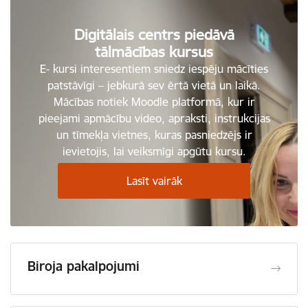
Digitālais centrs piedāvā
tālmācības kursus
E- kursi interesentiem sniedz iespēju mācīties
patstāvīgi – jebkurā sev ērtā vietā un laikā.
Mācības notiek Moodle platformā, kur ir
pieejami apmācību video, apraksti, instrukcijas
un tīmekļa vietnes, kuras pasniedzējs ir
ievietojis, lai veiksmīgi apgūtu kursu.
Lasīt vairāk
Biroja pakalpojumi