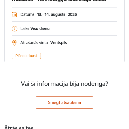
Datums
13.–14. augusts, 2026
Laiks
Visu dienu
Atrašanās vieta
Ventspils
Plānotie kursi
Vai šī informācija bija noderīga?
Sniegt atsauksmi
Kājene
Ātrās saites