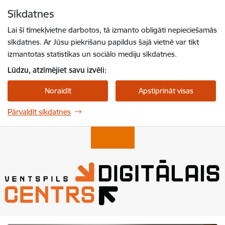
Pāriet uz lapas saturu
Sīkdatnes
Spied
lai meklētu
Enter
Lai šī tīmekļvietne darbotos, tā izmanto obligāti nepieciešamās
sīkdatnes. Ar Jūsu piekrišanu papildus šajā vietnē var tikt
izmantotas statistikas un sociālo mediju sīkdatnes.
Lūdzu, atzīmējiet savu izvēli:
Noraidīt
Apstiprināt visas
Pārvaldīt sīkdatnes
Ventspils Digitālais Centrs