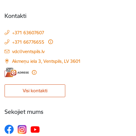
Kontakti
+371 63607607
+371 66776655
E-pasts:
vdc@ventspils.lv
Akmeņu iela 3, Ventspils, LV 3601
Visi kontakti
Sekojiet mums