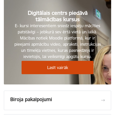
Digitālais centrs piedāvā
tālmācības kursus
E- kursi interesentiem sniedz iespēju mācīties
patstāvīgi – jebkurā sev ērtā vietā un laikā.
Mācības notiek Moodle platformā, kur ir
pieejami apmācību video, apraksti, instrukcijas
un tīmekļa vietnes, kuras pasniedzējs ir
ievietojis, lai veiksmīgi apgūtu kursu.
Lasīt vairāk
Biroja pakalpojumi