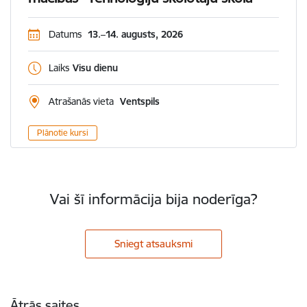
Datums
13.–14. augusts, 2026
Laiks
Visu dienu
Atrašanās vieta
Ventspils
Plānotie kursi
Vai šī informācija bija noderīga?
Sniegt atsauksmi
Kājene
Ātrās saites