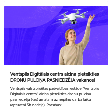
Ventspils Digitālais centrs aicina pieteikties
DRONU PULCIŅA PASNIEDZĒJA vakancei
Ventspils valstspilsētas pašvaldības iestāde “Ventspils
Digitālais centrs” aicina pieteikties dronu pulciņa
pasniedzēja (-as) amatam uz nepilnu darba laiku
(aptuveni 5h nedēļā). Prasības:…