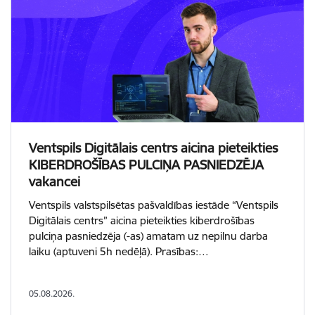
Ventspils Digitālais centrs aicina pieteikties
KIBERDROŠĪBAS PULCIŅA PASNIEDZĒJA
vakancei
Ventspils valstspilsētas pašvaldības iestāde “Ventspils
Digitālais centrs” aicina pieteikties kiberdrošības
pulciņa pasniedzēja (-as) amatam uz nepilnu darba
laiku (aptuveni 5h nedēļā). Prasības:…
05.08.2026.