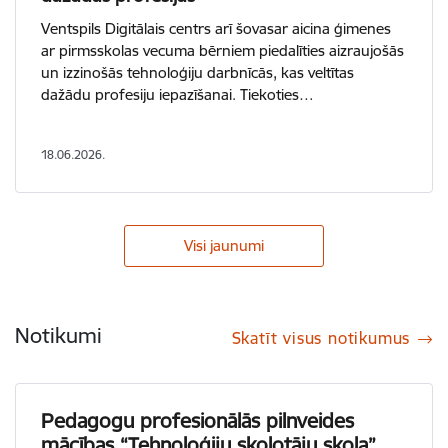
Ventspils Digitālais centrs arī šovasar aicina ģimenes
ar pirmsskolas vecuma bērniem piedalīties aizraujošās
un izzinošās tehnoloģiju darbnīcās, kas veltītas
dažādu profesiju iepazīšanai. Tiekoties…
18.06.2026.
Visi jaunumi
Notikumi
Skatīt visus notikumus
Pedagogu profesionālās pilnveides
mācības “Tehnoloģiju skolotāju skola”