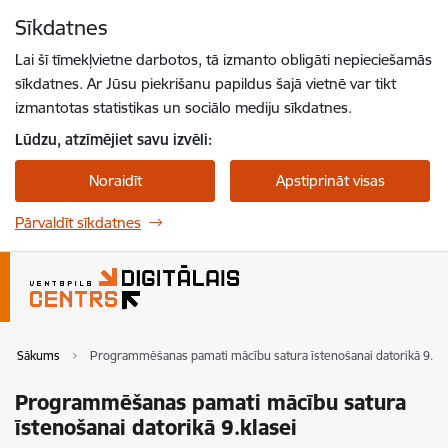
Pāriet uz lapas saturu
Sīkdatnes
Spied
lai meklētu
Enter
Lai šī tīmekļvietne darbotos, tā izmanto obligāti nepieciešamās
sīkdatnes. Ar Jūsu piekrišanu papildus šajā vietnē var tikt
izmantotas statistikas un sociālo mediju sīkdatnes.
Lūdzu, atzīmējiet savu izvēli:
Noraidīt
Apstiprināt visas
Pārvaldīt sīkdatnes
Sākums
Programmēšanas pamati mācību satura īstenošanai datorikā 9.kla
Programmēšanas pamati mācību satura
īstenošanai datorikā 9.klasei