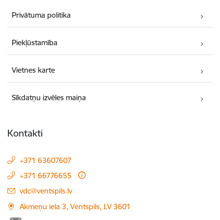
Privātuma politika
Piekļūstamība
Vietnes karte
Sīkdatņu izvēles maiņa
Kontakti
+371 63607607
+371 66776655
E-pasts:
vdc@ventspils.lv
Akmeņu iela 3, Ventspils, LV 3601