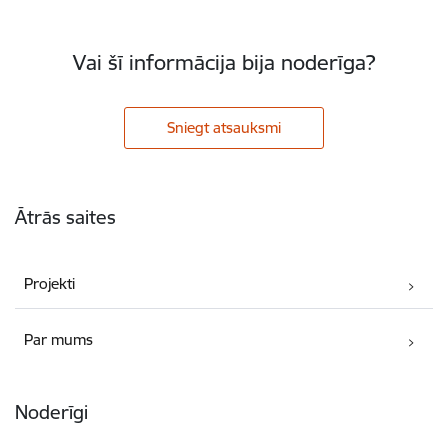
Vai šī informācija bija noderīga?
Sniegt atsauksmi
Kājene
Ātrās saites
Projekti
Par mums
Noderīgi