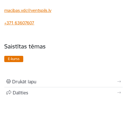
macibas.vdc@ventspils.lv
+371 63607607
Saistītas tēmas
E-kurss
Drukāt lapu
Dalīties