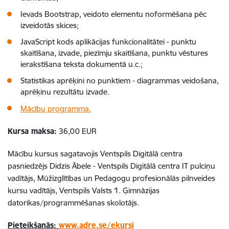
Ievads Bootstrap, veidoto elementu noformēšana pēc
izveidotās skices;
JavaScript kods aplikācijas funkcionalitātei - punktu
skaitīšana, izvade, piezīmju skaitīšana, punktu vēstures
ierakstīšana teksta dokumentā u.c.;
Statistikas aprēķini no punktiem - diagrammas veidošana,
aprēķinu rezultātu izvade.
Mācību programma.
Kursa maksa:
36,00 EUR
Mācību kursus sagatavojis Ventspils Digitālā centra
pasniedzējs Didzis Ābele - Ventspils Digitālā centra IT pulciņu
vadītājs, Mūžizglītības un Pedagogu profesionālās pilnveides
kursu vadītājs, Ventspils Valsts 1. Ģimnāzijas
datorikas/programmēšanas skolotājs.
Pieteikšanās:
www.adre.se/ekursi