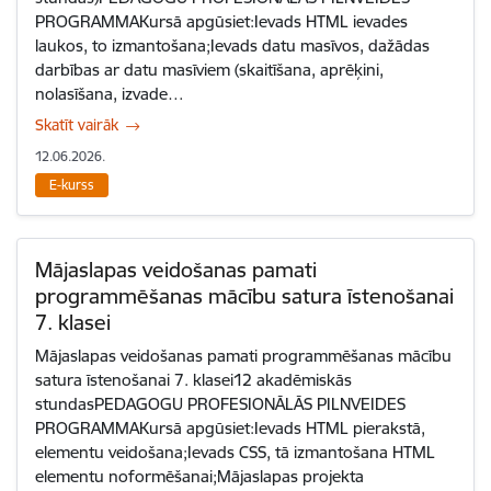
PROGRAMMAKursā apgūsiet:Ievads HTML ievades
laukos, to izmantošana;Ievads datu masīvos, dažādas
darbības ar datu masīviem (skaitīšana, aprēķini,
nolasīšana, izvade…
Skatīt vairāk
12.06.2026.
E-kurss
Mājaslapas veidošanas pamati
programmēšanas mācību satura īstenošanai
7. klasei
Mājaslapas veidošanas pamati programmēšanas mācību
satura īstenošanai 7. klasei12 akadēmiskās
stundasPEDAGOGU PROFESIONĀLĀS PILNVEIDES
PROGRAMMAKursā apgūsiet:Ievads HTML pierakstā,
elementu veidošana;Ievads CSS, tā izmantošana HTML
elementu noformēšanai;Mājaslapas projekta