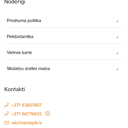
Noderīgi
Privātuma politika
Piekļūstamība
Vietnes karte
Sīkdatņu izvēles maiņa
Kontakti
+371 63607607
+371 66776655
E-pasts:
vdc@ventspils.lv