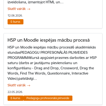
izveidošana, izmantojot HTML un…
Skatīt vairāk
12.06.2026.
E-kurss
H5P un Moodle iespējas mācību procesā
H5P un Moodle iespējas mācību procesā6 akadēmiskās
stundasPEDAGOGU PROFESIONĀLĀS PILNVEIDES
PROGRAMMAKursā apgūsiet:prasmes darboties ar H5P
saturu (darbs ar jautājumu pievienošanu un
konfigurēšanu - Drag and Drop, Crossword, Drag the
Words, Find The Words, Questionnaire, Interactive
Video);patstāvīgi…
Skatīt vairāk
22.05.2026.
E-kurss
Pedagogu profesionālā pilnveide