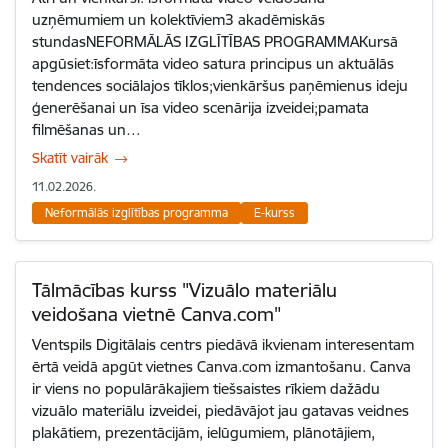
uzņēmumiem un kolektīviem3 akadēmiskās
stundasNEFORMĀLĀS IZGLĪTĪBAS PROGRAMMAKursā
apgūsiet:īsformāta video satura principus un aktuālās
tendences sociālajos tīklos;vienkāršus paņēmienus ideju
ģenerēšanai un īsa video scenārija izveidei;pamata
filmēšanas un…
Skatīt vairāk
11.02.2026.
Neformālās izglītības programma
E-kurss
Tālmācības kurss "Vizuālo materiālu
veidošana vietnē Canva.com"
Ventspils Digitālais centrs piedāvā ikvienam interesentam
ērtā veidā apgūt vietnes Canva.com izmantošanu. Canva
ir viens no populārākajiem tiešsaistes rīkiem dažādu
vizuālo materiālu izveidei, piedāvājot jau gatavas veidnes
plakātiem, prezentācijām, ielūgumiem, plānotājiem,