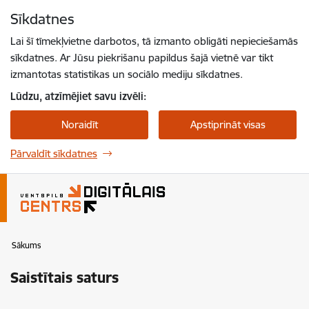
Pāriet uz lapas saturu
Sīkdatnes
Spied
lai meklētu
Enter
Lai šī tīmekļvietne darbotos, tā izmanto obligāti nepieciešamās
sīkdatnes. Ar Jūsu piekrišanu papildus šajā vietnē var tikt
izmantotas statistikas un sociālo mediju sīkdatnes.
Lūdzu, atzīmējiet savu izvēli:
Noraidīt
Apstiprināt visas
Pārvaldīt sīkdatnes
Sākums
Saistītais saturs