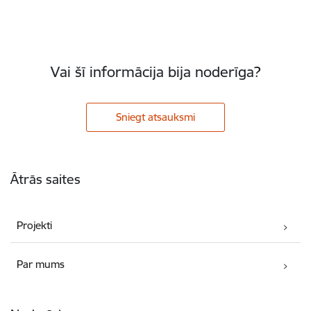
Vai šī informācija bija noderīga?
Sniegt atsauksmi
Kājene
Ātrās saites
Projekti
Par mums