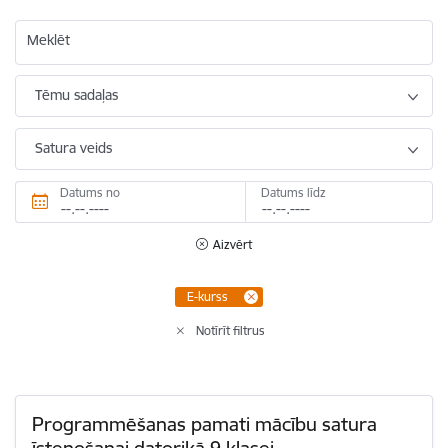
Meklēt
Tēmu sadaļas
Satura veids
Datums no
Datums līdz
Aizvērt
E-kurss
Notīrīt filtrus
Programmēšanas pamati mācību satura
īstenošanai datorikā 9.klasei