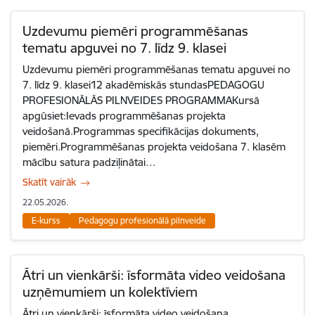
Uzdevumu piemēri programmēšanas
tematu apguvei no 7. līdz 9. klasei
Uzdevumu piemēri programmēšanas tematu apguvei no
7. līdz 9. klasei12 akadēmiskās stundasPEDAGOGU
PROFESIONĀLĀS PILNVEIDES PROGRAMMAKursā
apgūsiet:Ievads programmēšanas projekta
veidošanā.Programmas specifikācijas dokuments,
piemēri.Programmēšanas projekta veidošana 7. klasēm
mācību satura padziļinātai…
Skatīt vairāk
22.05.2026.
E-kurss
Pedagogu profesionālā pilnveide
Ātri un vienkārši: īsformāta video veidošana
uzņēmumiem un kolektīviem
Ātri un vienkārši: īsformāta video veidošana